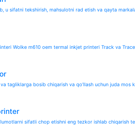
ib, u sifatni tekshirish, mahsulotni rad etish va qayta markala
nteri Wolke m610 oem termal inkjet printeri Track va Trace t
or
a tagliklarga bosib chiqarish va qo’llash uchun juda mos kelad
rinter
lumotlarni sifatli chop etishni eng tezkor ishlab chiqarish tez