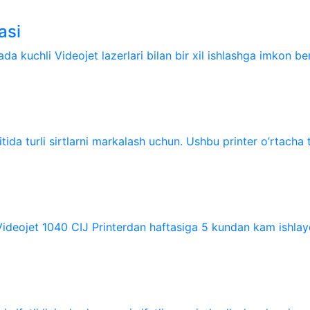
asi
a kuchli Videojet lazerlari bilan bir xil ishlashga imkon be
tida turli sirtlarni markalash uchun. Ushbu printer o’rtacha t
ideojet 1040 CIJ Printerdan haftasiga 5 kundan kam ishlaydi