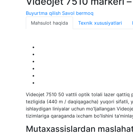
Videojet 7510 markeri –
Buyurtma qilish
Savol bermoq
Mahsulot haqida
Texnik xususiyatlari
Videojet 7510 50 vattli optik tolali lazer qatti
tezligida (440 m / daqiqagacha) yuqori sifatli, y
ishlaydigan liniyalar uchun mo’ljallangan Videoje
tizimlariga qaraganda ixcham bo’lishini ta’minla
Mutaxassislardan maslahat