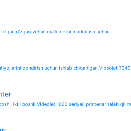
 bo’lgan o’zgaruvchan ma’lumotni markalash uchun ...
tiyojlarini qondirish uchun ishlab chiqarilgan Videojet 7340 v
nter
shli ikki boshli Videojet 1000 seriyali printerlar talab qilina
ri