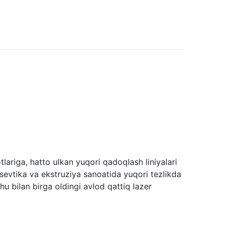
tlariga, hatto ulkan yuqori qadoqlash liniyalari
atsevtika va ekstruziya sanoatida yuqori tezlikda
hu bilan birga oldingi avlod qattiq lazer