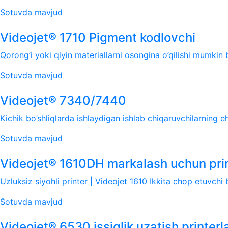
Sotuvda mavjud
Videojet® 1710 Pigment kodlovchi
Qorong’i yoki qiyin materiallarni osongina o’qilishi mumkin
Sotuvda mavjud
Videojet® 7340/7440
Kichik bo’shliqlarda ishlaydigan ishlab chiqaruvchilarning eh
Sotuvda mavjud
Videojet® 1610DH markalash uchun pri
Uzluksiz siyohli printer | Videojet 1610 Ikkita chop etuvchi bo
Sotuvda mavjud
Videojet® 6530 issiqlik uzatish printerla