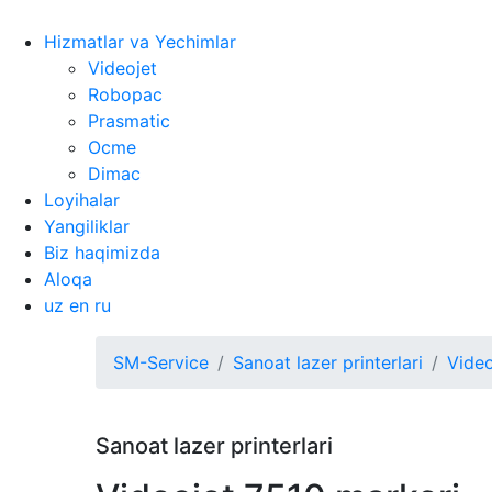
Hizmatlar va Yechimlar
Videojet
Robopac
Prasmatic
Ocme
Dimac
Loyihalar
Yangiliklar
Biz haqimizda
Aloqa
uz
en
ru
SM-Service
Sanoat lazer printerlari
Video
Sanoat lazer printerlari