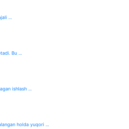
li ...
adi. Bu ...
gan ishlash ...
langan holda yuqori ...