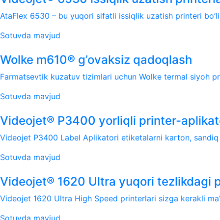
AtaFlex 6530 – bu yuqori sifatli issiqlik uzatish printeri bo’l
Sotuvda mavjud
Wolke m610® g’ovaksiz qadoqlash
Farmatsevtik kuzatuv tizimlari uchun Wolke termal siyoh pri
Sotuvda mavjud
Videojet® P3400 yorliqli printer-aplikat
Videojet P3400 Label Aplikatori etiketalarni karton, sandiq v
Sotuvda mavjud
Videojet® 1620 Ultra yuqori tezlikdagi p
Videojet 1620 Ultra High Speed ​​printerlari sizga kerakli ma’
Sotuvda mavjud