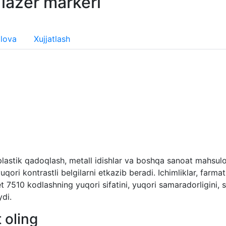
 lazer markeri
Ilova
Xujjatlash
q plastik qadoqlash, metall idishlar va boshqa sanoat mahsulo
uqori kontrastli belgilarni etkazib beradi. Ichimliklar, farm
t 7510 kodlashning yuqori sifatini, yuqori samaradorligini, s
ydi.
 oling