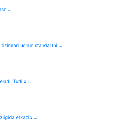
sh ...
izimlari uchun standartni ...
i. Turli xil ...
ligida etkazib ...