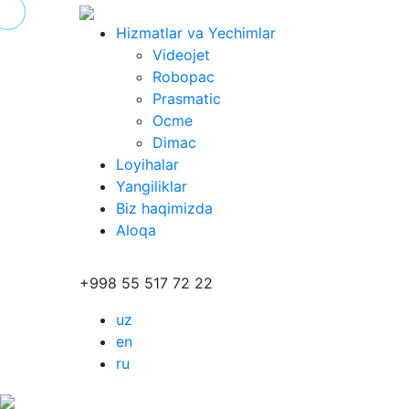
Hizmatlar va Yechimlar
Videojet
Robopac
Prasmatic
Ocme
Dimac
Loyihalar
Yangiliklar
Biz haqimizda
Aloqa
+998 55 517 72 22
uz
en
ru