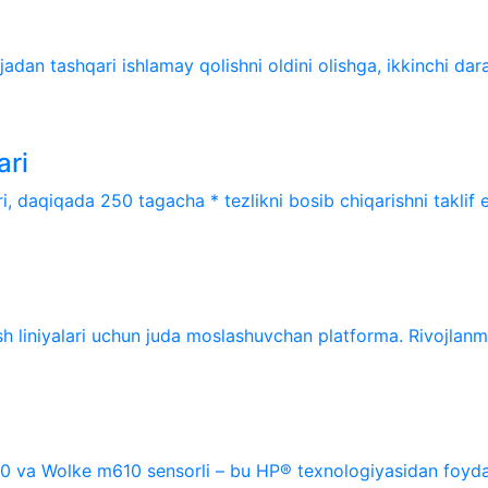
jadan tashqari ishlamay qolishni oldini olishga, ikkinchi daraja
ari
i, daqiqada 250 tagacha * tezlikni bosib chiqarishni taklif et
sh liniyalari uchun juda moslashuvchan platforma. Rivojlanma
8520 va Wolke m610 sensorli – bu HP® texnologiyasidan foyda