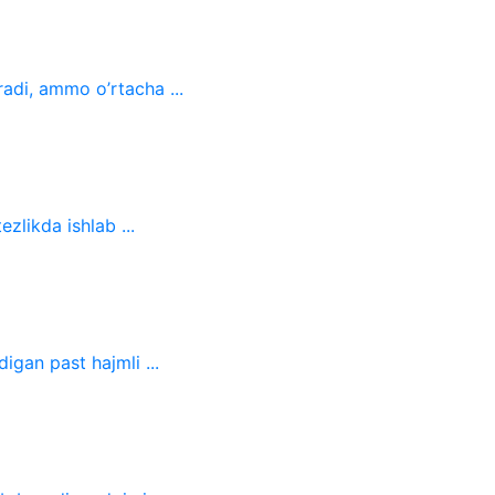
radi, ammo o’rtacha ...
ezlikda ishlab ...
gan past hajmli ...