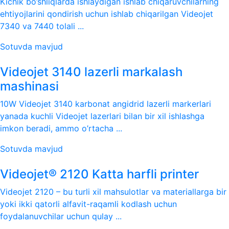
Kichik bo’shliqlarda ishlaydigan ishlab chiqaruvchilarning
ehtiyojlarini qondirish uchun ishlab chiqarilgan Videojet
7340 va 7440 tolali ...
Sotuvda mavjud
Videojet 3140 lazerli markalash
mashinasi
10W Videojet 3140 karbonat angidrid lazerli markerlari
yanada kuchli Videojet lazerlari bilan bir xil ishlashga
imkon beradi, ammo o’rtacha ...
Sotuvda mavjud
Videojet® 2120 Katta harfli printer
Videojet 2120 – bu turli xil mahsulotlar va materiallarga bir
yoki ikki qatorli alfavit-raqamli kodlash uchun
foydalanuvchilar uchun qulay ...