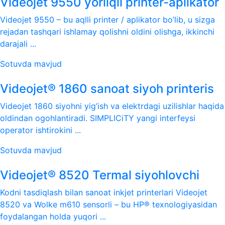
Videojet 9550 yorliqli printer-aplikator
Videojet 9550 – bu aqlli printer / aplikator bo’lib, u sizga
rejadan tashqari ishlamay qolishni oldini olishga, ikkinchi
darajali ...
Sotuvda mavjud
Videojet® 1860 sanoat siyoh printeris
Videojet 1860 siyohni yig’ish va elektrdagi uzilishlar haqida
oldindan ogohlantiradi. SIMPLICiTY yangi interfeysi
operator ishtirokini ...
Sotuvda mavjud
Videojet® 8520 Termal siyohlovchi
Kodni tasdiqlash bilan sanoat inkjet printerlari Videojet
8520 va Wolke m610 sensorli – bu HP® texnologiyasidan
foydalangan holda yuqori ...