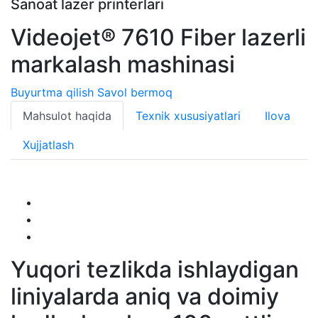
Sanoat lazer printerlari
Videojet® 7610 Fiber lazerli
markalash mashinasi
Buyurtma qilish
Savol bermoq
Mahsulot haqida
Texnik xususiyatlari
Ilova
Xujjatlash
Yuqori tezlikda ishlaydigan
liniyalarda aniq va doimiy