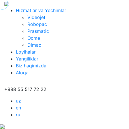
Hizmatlar va Yechimlar
Videojet
Robopac
Prasmatic
Ocme
Dimac
Loyihalar
Yangiliklar
Biz haqimizda
Aloqa
+998 55 517 72 22
uz
en
ru