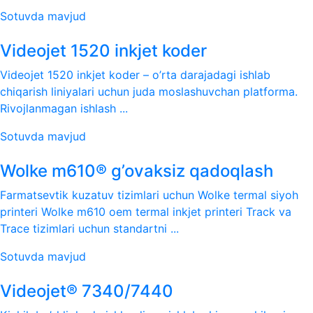
Sotuvda mavjud
Videojet 1520 inkjet koder
Videojet 1520 inkjet koder – o’rta darajadagi ishlab
chiqarish liniyalari uchun juda moslashuvchan platforma.
Rivojlanmagan ishlash ...
Sotuvda mavjud
Wolke m610® g’ovaksiz qadoqlash
Farmatsevtik kuzatuv tizimlari uchun Wolke termal siyoh
printeri Wolke m610 oem termal inkjet printeri Track va
Trace tizimlari uchun standartni ...
Sotuvda mavjud
Videojet® 7340/7440