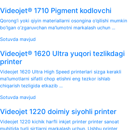
Videojet® 1710 Pigment kodlovchi
Qorong’i yoki qiyin materiallarni osongina o’qilishi mumkin
bo’lgan o’zgaruvchan ma’lumotni markalash uchun ...
Sotuvda mavjud
Videojet® 1620 Ultra yuqori tezlikdagi
printer
Videojet 1620 Ultra High Speed ​​printerlari sizga kerakli
ma’lumotlarni sifatli chop etishni eng tezkor ishlab
chiqarish tezligida etkazib ...
Sotuvda mavjud
Videojet 1220 doimiy siyohli printer
Videojet 1220 kichik harfli inkjet printer printer sanoat
muhitida turli sirtlarni markalash uchun. Ushbu printer