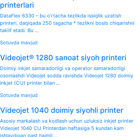
printerlari
DataFlex 6330 – bu o’rtacha tezlikda issiqlik uzatish
printeri, daqiqada 250 tagacha * tezlikni bosib chiqarishni
taklif etadi. Bu ...
Sotuvda mavjud
Videojet® 1280 sanoat siyoh printeri
Doimiy inkjet samaradorligi va operator samaradorligi
osonlashdi Videojet sodda ravishda Videojet 1280 doimiy
inkjet (CIJ) printer bilan ...
Sotuvda mavjud
Videojet 1040 doimiy siyohli printer
Asosiy markalash va kodlash uchun uzluksiz inkjet printer
Videojet 1040 CIJ Printerdan haftasiga 5 kundan kam
ishlaydigan past hajmli ...