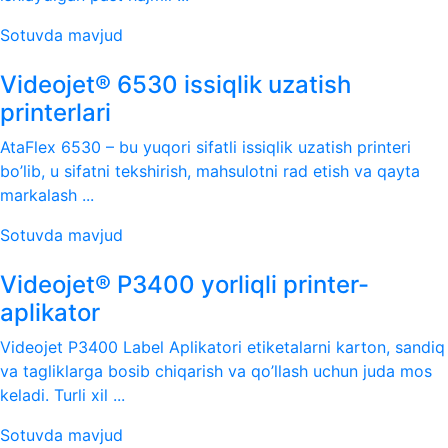
Sotuvda mavjud
Videojet® 6530 issiqlik uzatish
printerlari
AtaFlex 6530 – bu yuqori sifatli issiqlik uzatish printeri
bo’lib, u sifatni tekshirish, mahsulotni rad etish va qayta
markalash ...
Sotuvda mavjud
Videojet® P3400 yorliqli printer-
aplikator
Videojet P3400 Label Aplikatori etiketalarni karton, sandiq
va tagliklarga bosib chiqarish va qo’llash uchun juda mos
keladi. Turli xil ...
Sotuvda mavjud