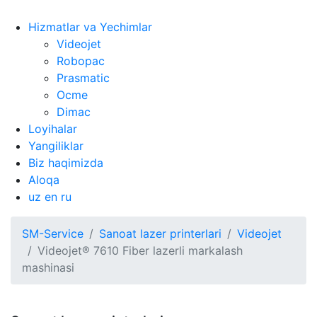
Hizmatlar va Yechimlar
Videojet
Robopac
Prasmatic
Ocme
Dimac
Loyihalar
Yangiliklar
Biz haqimizda
Aloqa
uz
en
ru
SM-Service
Sanoat lazer printerlari
Videojet
Videojet® 7610 Fiber lazerli markalash
mashinasi