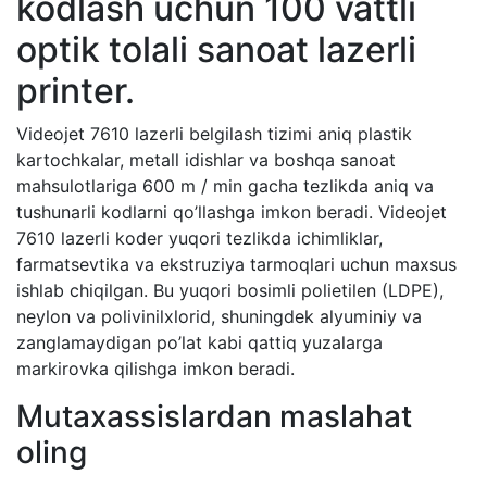
kodlash uchun 100 vattli
optik tolali sanoat lazerli
printer.
Videojet 7610 lazerli belgilash tizimi aniq plastik
kartochkalar, metall idishlar va boshqa sanoat
mahsulotlariga 600 m / min gacha tezlikda aniq va
tushunarli kodlarni qo’llashga imkon beradi. Videojet
7610 lazerli koder yuqori tezlikda ichimliklar,
farmatsevtika va ekstruziya tarmoqlari uchun maxsus
ishlab chiqilgan. Bu yuqori bosimli polietilen (LDPE),
neylon va polivinilxlorid, shuningdek alyuminiy va
zanglamaydigan po’lat kabi qattiq yuzalarga
markirovka qilishga imkon beradi.
Mutaxassislardan maslahat
oling