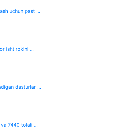
sh uchun past ...
 ishtirokini ...
digan dasturlar ...
a 7440 tolali ...