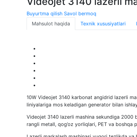
Videojet 3140 lazerli m
Buyurtma qilish
Savol bermoq
Mahsulot haqida
Texnik xususiyatlari
10W Videojet 3140 karbonat angidrid lazerli mark
liniyalariga mos keladigan generator bilan ishlay
Videojet 3140 lazerli mashina sekundiga 2000 be
rangli metall, qog’oz yorliqlari, PET va boshq
Lazerli markalash mashinasi yuqori tezlikda va