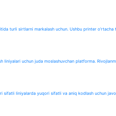
tida turli sirtlarni markalash uchun. Ushbu printer o’rtacha t
sh liniyalari uchun juda moslashuvchan platforma. Rivojlanma
sifatli liniyalarda yuqori sifatli va aniq kodlash uchun javo