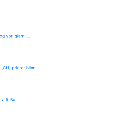
 yorliqlarni ...
IJ) printer bilan ...
adi. Bu ...