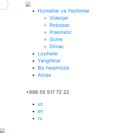
Hizmatlar va Yechimlar
Videojet
Robopac
Prasmatic
Ocme
Dimac
Loyihalar
Yangiliklar
Biz haqimizda
Aloqa
+998 55 517 72 22
uz
en
ru