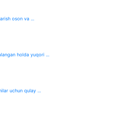
rish oson va ...
langan holda yuqori ...
ilar uchun qulay ...