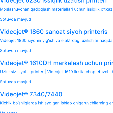
Videojet 6230 issiqlik uzatish printeri
Moslashuvchan qadoqlash materiallari uchun issiqlik o’tkaz
Sotuvda mavjud
Videojet® 1860 sanoat siyoh printeris
Videojet 1860 siyohni yig’ish va elektrdagi uzilishlar haqida
Sotuvda mavjud
Videojet® 1610DH markalash uchun pri
Uzluksiz siyohli printer | Videojet 1610 Ikkita chop etuvchi bo
Sotuvda mavjud
Videojet® 7340/7440
Kichik bo’shliqlarda ishlaydigan ishlab chiqaruvchilarning eh