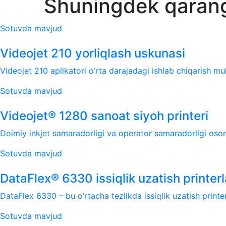
Shuningdek qaran
Sotuvda mavjud
Videojet 210 yorliqlash uskunasi
Videojet 210 aplikatori o’rta darajadagi ishlab chiqarish muh
Sotuvda mavjud
Videojet® 1280 sanoat siyoh printeri
Doimiy inkjet samaradorligi va operator samaradorligi osonl
Sotuvda mavjud
DataFlex® 6330 issiqlik uzatish printerl
DataFlex 6330 – bu o’rtacha tezlikda issiqlik uzatish printer
Sotuvda mavjud