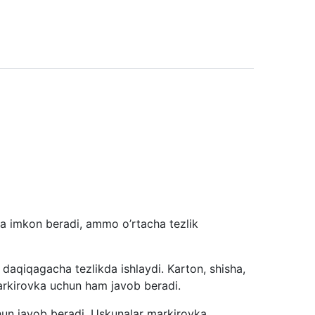
hga imkon beradi, ammo o’rtacha tezlik
daqiqagacha tezlikda ishlaydi. Karton, shisha,
markirovka uchun ham javob beradi.
chun javob beradi. Uskunalar markirovka