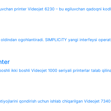
uvchan printer Videojet 6230 – bu egiluvchan qadoqni kodla
 oldindan ogohlantiradi. SIMPLICiTY yangi interfeysi operator
nter
shli ikki boshli Videojet 1000 seriyali printerlar talab qilina
tiyojlarini qondirish uchun ishlab chiqarilgan Videojet 7340 v