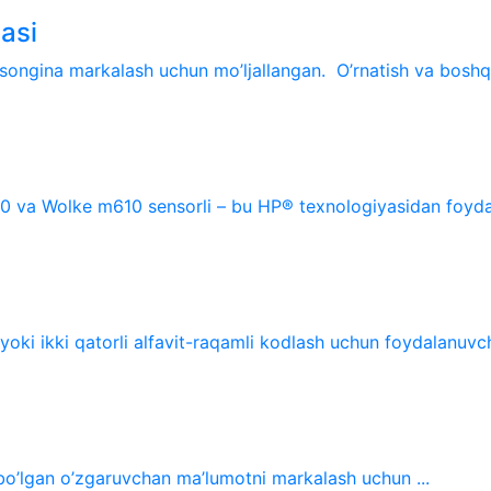
asi
 osongina markalash uchun mo’ljallangan. O’rnatish va boshqa
8520 va Wolke m610 sensorli – bu HP® texnologiyasidan foyda
 yoki ikki qatorli alfavit-raqamli kodlash uchun foydalanuvch
 bo’lgan o’zgaruvchan ma’lumotni markalash uchun ...