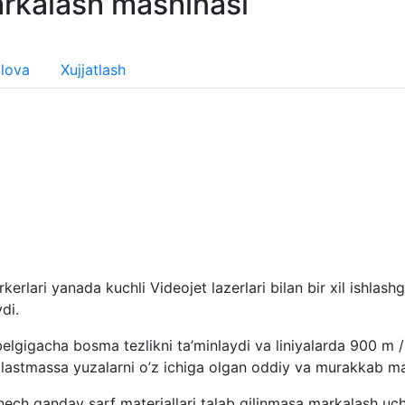
arkalash mashinasi
Ilova
Xujjatlash
erlari yanada kuchli Videojet lazerlari bilan bir xil ishlas
di.
lgigacha bosma tezlikni ta’minlaydi va liniyalarda 900 m / 
a plastmassa yuzalarni o’z ichiga olgan oddiy va murakkab 
 hech qanday sarf materiallari talab qilinmasa markalash u