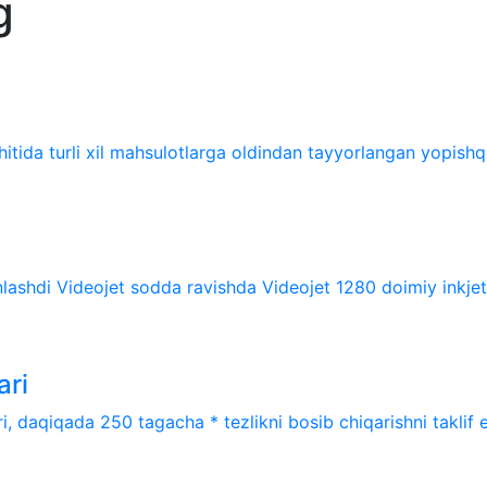
g
itida turli xil mahsulotlarga oldindan tayyorlangan yopishqoq
ashdi Videojet sodda ravishda Videojet 1280 doimiy inkjet (C
ari
i, daqiqada 250 tagacha * tezlikni bosib chiqarishni taklif et