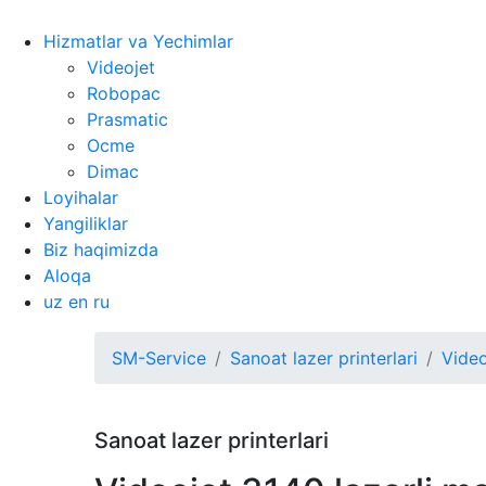
Hizmatlar va Yechimlar
Videojet
Robopac
Prasmatic
Ocme
Dimac
Loyihalar
Yangiliklar
Biz haqimizda
Aloqa
uz
en
ru
SM-Service
Sanoat lazer printerlari
Video
Sanoat lazer printerlari