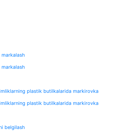
n markalash
n markalash
imliklarning plastik butilkalarida markirovka
imliklarning plastik butilkalarida markirovka
ni belgilash