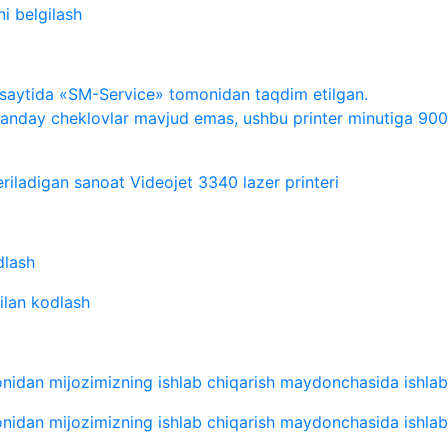
ni belgilash
g saytida «SM-Service» tomonidan taqdim etilgan.
ch qanday cheklovlar mavjud emas, ushbu printer minutiga 9
ladigan sanoat Videojet 3340 lazer printeri
dlash
ilan kodlash
idan mijozimizning ishlab chiqarish maydonchasida ishlab
idan mijozimizning ishlab chiqarish maydonchasida ishlab