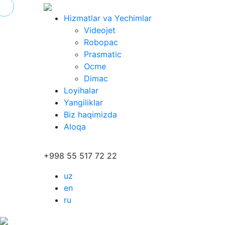
Hizmatlar va Yechimlar
Videojet
Robopac
Prasmatic
Ocme
Dimac
Loyihalar
Yangiliklar
Biz haqimizda
Aloqa
+998 55 517 72 22
uz
en
ru