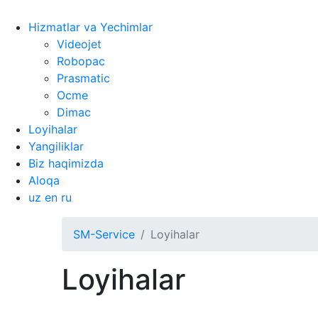
Hizmatlar va Yechimlar
Videojet
Robopac
Prasmatic
Ocme
Dimac
Loyihalar
Yangiliklar
Biz haqimizda
Aloqa
uz
en
ru
SM-Service
Loyihalar
Loyihalar