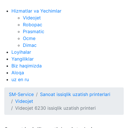
Hizmatlar va Yechimlar
Videojet
Robopac
Prasmatic
Ocme
Dimac
Loyihalar
Yangiliklar
Biz haqimizda
Aloqa
uz
en
ru
SM-Service
Sanoat issiqlik uzatish printerlari
Videojet
Videojet 6230 issiqlik uzatish printeri