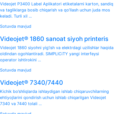
Videojet P3400 Label Aplikatori etiketalarni karton, sandiq
va tagliklarga bosib chiqarish va qo’llash uchun juda mos
keladi. Turli xil ...
Sotuvda mavjud
Videojet® 1860 sanoat siyoh printeris
Videojet 1860 siyohni yig’ish va elektrdagi uzilishlar haqida
oldindan ogohlantiradi. SIMPLICiTY yangi interfeysi
operator ishtirokini ...
Sotuvda mavjud
Videojet® 7340/7440
Kichik bo’shliqlarda ishlaydigan ishlab chiqaruvchilarning
ehtiyojlarini qondirish uchun ishlab chiqarilgan Videojet
7340 va 7440 tolali ...
Sotuvda mavjud