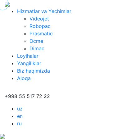
Hizmatlar va Yechimlar
Videojet
Robopac
Prasmatic
Ocme
Dimac
Loyihalar
Yangiliklar
Biz haqimizda
Aloqa
+998 55 517 72 22
uz
en
ru