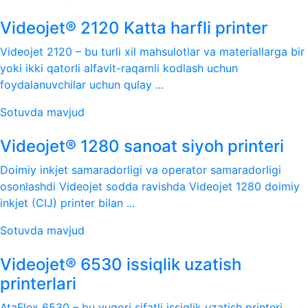
Videojet® 2120 Katta harfli printer
Videojet 2120 – bu turli xil mahsulotlar va materiallarga bir
yoki ikki qatorli alfavit-raqamli kodlash uchun
foydalanuvchilar uchun qulay ...
Sotuvda mavjud
Videojet® 1280 sanoat siyoh printeri
Doimiy inkjet samaradorligi va operator samaradorligi
osonlashdi Videojet sodda ravishda Videojet 1280 doimiy
inkjet (CIJ) printer bilan ...
Sotuvda mavjud
Videojet® 6530 issiqlik uzatish
printerlari
AtaFlex 6530 – bu yuqori sifatli issiqlik uzatish printeri