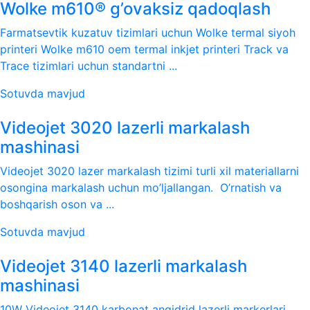
Wolke m610® g’ovaksiz qadoqlash
Farmatsevtik kuzatuv tizimlari uchun Wolke termal siyoh
printeri Wolke m610 oem termal inkjet printeri Track va
Trace tizimlari uchun standartni ...
Sotuvda mavjud
Videojet 3020 lazerli markalash
mashinasi
Videojet 3020 lazer markalash tizimi turli xil materiallarni
osongina markalash uchun mo’ljallangan. O’rnatish va
boshqarish oson va ...
Sotuvda mavjud
Videojet 3140 lazerli markalash
mashinasi
10W Videojet 3140 karbonat angidrid lazerli markerlari