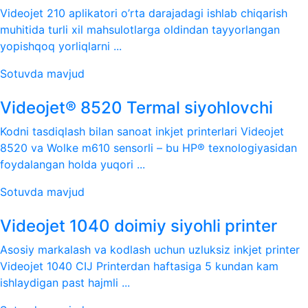
Videojet 210 aplikatori o’rta darajadagi ishlab chiqarish
muhitida turli xil mahsulotlarga oldindan tayyorlangan
yopishqoq yorliqlarni ...
Sotuvda mavjud
Videojet® 8520 Termal siyohlovchi
Kodni tasdiqlash bilan sanoat inkjet printerlari Videojet
8520 va Wolke m610 sensorli – bu HP® texnologiyasidan
foydalangan holda yuqori ...
Sotuvda mavjud
Videojet 1040 doimiy siyohli printer
Asosiy markalash va kodlash uchun uzluksiz inkjet printer
Videojet 1040 CIJ Printerdan haftasiga 5 kundan kam
ishlaydigan past hajmli ...