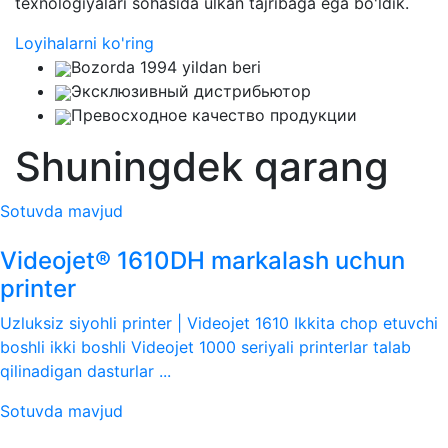
texnologiyalari sohasida ulkan tajribaga ega bo'ldik.
Loyihalarni ko'ring
Bozorda 1994 yildan beri
Эксклюзивный дистрибьютор
Превосходное качество продукции
Shuningdek qarang
Sotuvda mavjud
Videojet® 1610DH markalash uchun
printer
Uzluksiz siyohli printer | Videojet 1610 Ikkita chop etuvchi
boshli ikki boshli Videojet 1000 seriyali printerlar talab
qilinadigan dasturlar ...
Sotuvda mavjud