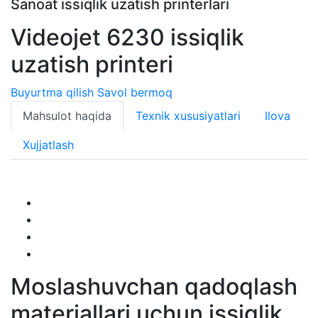
Sanoat issiqlik uzatish printerlari
Videojet 6230 issiqlik
uzatish printeri
Buyurtma qilish
Savol bermoq
Mahsulot haqida
Texnik xususiyatlari
Ilova
Xujjatlash
Moslashuvchan qadoqlash
materiallari uchun issiqlik