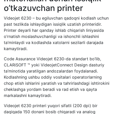
o’tkazuvchan printer
Videojet 6230 – bu egiluvchan qadoqni kodlash uchun
past tezlikda ishlaydigan issiqlik uzatish printeridir.
Printer deyarli har qanday ishlab chiqarish liniyasida
o’rnatish moslashuvchanligi va ishonchli ishlashini
ta’minlaydi va kodlashda xatolarni sezilarli darajada
kamaytiradi.
Code Assurance Videojet 6230-da standart bo’lib,
CLARiSOFT ™ yoki VideojetConnect Design dasturiy
ta’minotida yaratilgan andozalardan foydalanadi.
Kodlashning ushbu oddiy vositalari operatorlarning
chop etish ishlarini yaratish va tahrirlashdagi ishtirokini
cheklashga yordam beradi va rad etish va qayta
markalashni kamaytiradi.
Videojet 6230 printeri yuqori sifatli (200 dpi) bir
daqiqada 150 donani bosib chiqaradi va analog