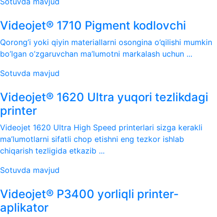
Sotuvda mavjud
Videojet® 1710 Pigment kodlovchi
Qorong’i yoki qiyin materiallarni osongina o’qilishi mumkin
bo’lgan o’zgaruvchan ma’lumotni markalash uchun ...
Sotuvda mavjud
Videojet® 1620 Ultra yuqori tezlikdagi
printer
Videojet 1620 Ultra High Speed ​​printerlari sizga kerakli
ma’lumotlarni sifatli chop etishni eng tezkor ishlab
chiqarish tezligida etkazib ...
Sotuvda mavjud
Videojet® P3400 yorliqli printer-
aplikator