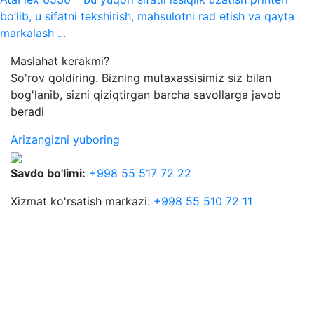
bo’lib, u sifatni tekshirish, mahsulotni rad etish va qayta
markalash ...
Maslahat kerakmi?
So'rov qoldiring. Bizning mutaxassisimiz siz bilan
bog'lanib, sizni qiziqtirgan barcha savollarga javob
beradi
Arizangizni yuboring
Savdo bo'limi:
+998 55 517 72 22
Xizmat ko'rsatish markazi:
+998 55 510 72 11