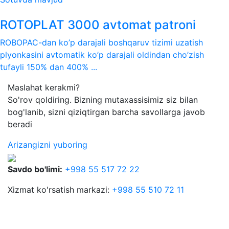
ROTOPLAT 3000 avtomat patroni
ROBOPAC-dan ko’p darajali boshqaruv tizimi uzatish
plyonkasini avtomatik ko’p darajali oldindan cho’zish
tufayli 150% dan 400% ...
Maslahat kerakmi?
So'rov qoldiring. Bizning mutaxassisimiz siz bilan
bog'lanib, sizni qiziqtirgan barcha savollarga javob
beradi
Arizangizni yuboring
Savdo bo'limi:
+998 55 517 72 22
Xizmat ko'rsatish markazi:
+998 55 510 72 11