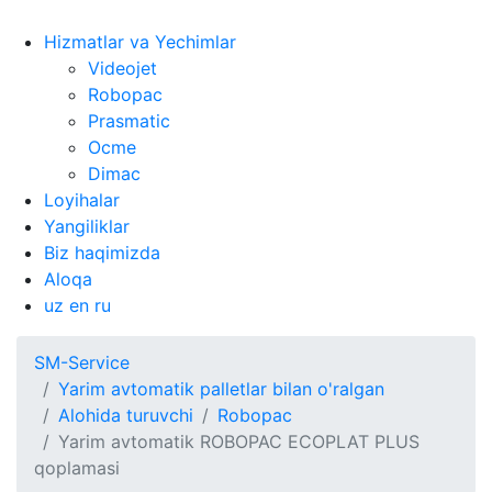
Hizmatlar va Yechimlar
Videojet
Robopac
Prasmatic
Ocme
Dimac
Loyihalar
Yangiliklar
Biz haqimizda
Aloqa
uz
en
ru
SM-Service
Yarim avtomatik palletlar bilan o'ralgan
Alohida turuvchi
Robopac
Yarim avtomatik ROBOPAC ECOPLAT PLUS
qoplamasi