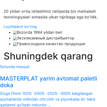
20 yildan ortiq ishlashimiz natijasida biz markalash
texnologiyalari sohasida ulkan tajribaga ega bo'ldik.
Loyihalarni ko'ring
Bozorda 1994 yildan beri
Эксклюзивный дистрибьютор
Превосходное качество продукции
Shuningdek qarang
Sotuvda mavjud
MASTERPLAT yarim avtomat paletli
doka
Sizga filmni 150% -200% -250% -300% belgilangan
qiymatlarda oldindan cho’zish va plyonkada bir tekis
qatlamni qo’llash imkonini ...