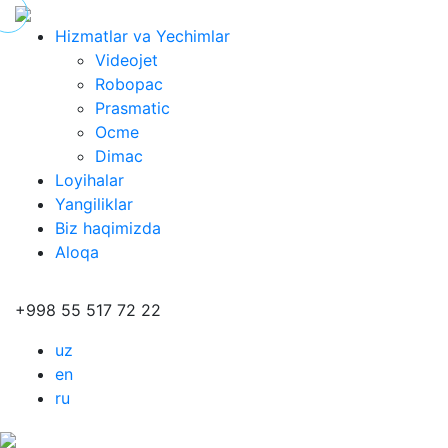
Hizmatlar va Yechimlar
Videojet
Robopac
Prasmatic
Ocme
Dimac
Loyihalar
Yangiliklar
Biz haqimizda
Aloqa
+998 55 517 72 22
uz
en
ru