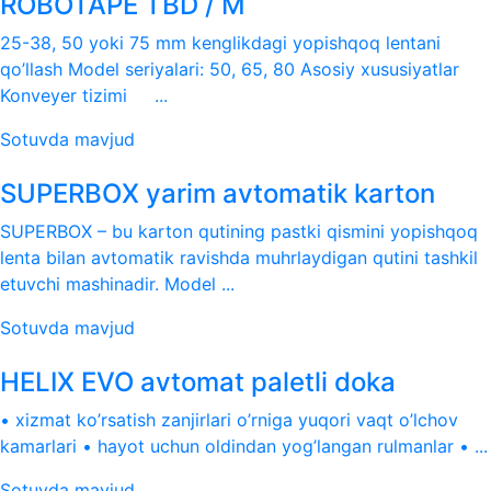
ROBOTAPE TBD / M
25-38, 50 yoki 75 mm kenglikdagi yopishqoq lentani
qo’llash Model seriyalari: 50, 65, 80 Asosiy xususiyatlar
Konveyer tizimi ...
Sotuvda mavjud
SUPERBOX yarim avtomatik karton
SUPERBOX – bu karton qutining pastki qismini yopishqoq
lenta bilan avtomatik ravishda muhrlaydigan qutini tashkil
etuvchi mashinadir. Model ...
Sotuvda mavjud
HELIX EVO avtomat paletli doka
• xizmat ko’rsatish zanjirlari o’rniga yuqori vaqt o’lchov
kamarlari • hayot uchun oldindan yog’langan rulmanlar • ...
Sotuvda mavjud