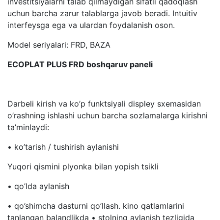
investitsiyalarni talab qilmaydigan sifatli qadoqlash
uchun barcha zarur talablarga javob beradi. Intuitiv
interfeysga ega va ulardan foydalanish oson.
Model seriyalari: FRD, BAZA
ECOPLAT PLUS FRD boshqaruv paneli
Darbeli kirish va ko’p funktsiyali displey sxemasidan
o’rashning ishlashi uchun barcha sozlamalarga kirishni
ta’minlaydi:
• ko’tarish / tushirish aylanishi
Yuqori qismini plyonka bilan yopish tsikli
• qo’lda aylanish
• qo’shimcha dasturni qo’llash. kino qatlamlarini
tanlangan balandlikda • stolning aylanish tezligida