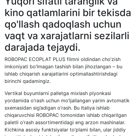
Yuqori sifatli taranglik va
kino qatlamlarini bir tekisda
qo'llash qadoqlash uchun
vaqt va xarajatlarni sezilarli
darajada tejaydi.
ROBOPAC ECOPLAT PLUS filmni oldindan cho’zish
imkoniyati bo’lmagan tashish bilan jihozlangan – bu
ishlab chiqarish xarajatlarini optimallashtirishdagi
birinchi qadamingiz.
Vertikal buyumlarni palletga mixlash plyonkasi
yordamida o’rash uchun mo’ljallangan yarim avtomatik
sxemasidan sig’adigan o’rash. Bu Italiya ishlab
chiqaruvchisi ROBOPAC tomonidan ishlab chiqarilgan
paletli o’rash assortimentidagi eng arzon mashinalar.
Kichkina asosiy funktsiyalar to’plami bilan, ular jiddiy