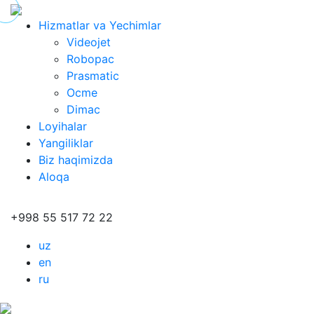
Hizmatlar va Yechimlar
Videojet
Robopac
Prasmatic
Ocme
Dimac
Loyihalar
Yangiliklar
Biz haqimizda
Aloqa
+998 55 517 72 22
uz
en
ru