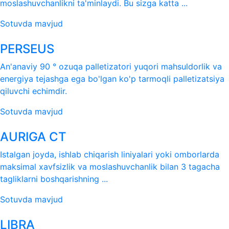
moslashuvchanlikni ta'minlaydi. Bu sizga katta ...
Sotuvda mavjud
PERSEUS
An'anaviy 90 ° ozuqa palletizatori yuqori mahsuldorlik va
energiya tejashga ega bo'lgan ko'p tarmoqli palletizatsiya
qiluvchi echimdir.
Sotuvda mavjud
AURIGA CT
Istalgan joyda, ishlab chiqarish liniyalari yoki omborlarda
maksimal xavfsizlik va moslashuvchanlik bilan 3 tagacha
tagliklarni boshqarishning ...
Sotuvda mavjud
LIBRA