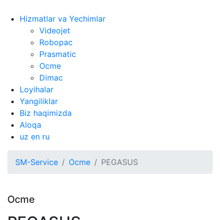
Hizmatlar va Yechimlar
Videojet
Robopac
Prasmatic
Ocme
Dimac
Loyihalar
Yangiliklar
Biz haqimizda
Aloqa
uz
en
ru
SM-Service
Ocme
PEGASUS
Ocme