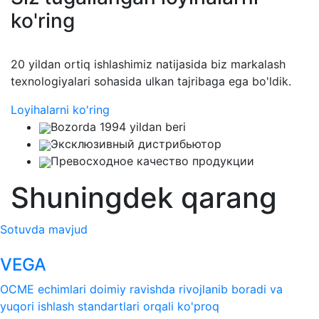
ko'ring
20 yildan ortiq ishlashimiz natijasida biz markalash
texnologiyalari sohasida ulkan tajribaga ega bo'ldik.
Loyihalarni ko'ring
Bozorda 1994 yildan beri
Эксклюзивный дистрибьютор
Превосходное качество продукции
Shuningdek qarang
Sotuvda mavjud
VEGA
OCME echimlari doimiy ravishda rivojlanib boradi va
yuqori ishlash standartlari orqali ko'proq