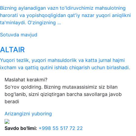
Bizning aylanadigan vazn to'ldiruvchimiz mahsulotning
harorati va yopishqoqligidan qat'iy nazar yuqori aniqlikni
ta'minlaydi. O'zingizning ...
Sotuvda mavjud
ALTAIR
Yuqori tezlik, yuqori mahsuldorlik va katta jurnal hajmi
ixcham va qattiq qutini ishlab chiqarish uchun birlashadi.
Maslahat kerakmi?
So'rov qoldiring. Bizning mutaxassisimiz siz bilan
bog'lanib, sizni qiziqtirgan barcha savollarga javob
beradi
Arizangizni yuboring
Savdo bo'limi:
+998 55 517 72 22